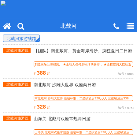
北戴河
北戴河旅游线路
北戴河旅游线
【团队】南北戴河、黄金海岸滑沙、疯狂夏日二日游
路
刺激娱乐出海观光。 ★全程无任何购物活动安排； ★全程空调大巴往返
指定地
388
¥
起
编号：6810
北戴河旅游线
南北戴河 沙雕大世界 双座两日游
路
南北戴河 沙雕大世界 住宿标准：二星级酒店328元/人 三星级酒店338
元/人 四星
328
¥
起
编号：6762
北戴河旅游线
山海关 北戴河双座常规两日游
路
山海关 北戴河双座常规游 住宿标准：二星级酒店378元/人 三星级酒店