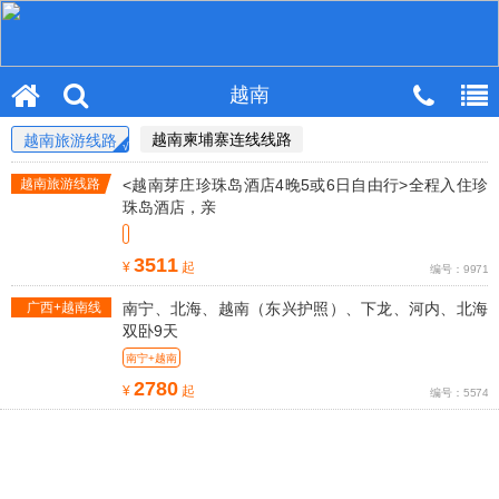
越南
越南柬埔寨连线线路
越南旅游线路
越南旅游线路
<越南芽庄珍珠岛酒店4晚5或6日自由行>全程入住珍
珠岛酒店，亲
3511
¥
起
编号：9971
广西+越南线
南宁、北海、越南（东兴护照）、下龙、河内、北海
路
双卧9天
南宁+越南
2780
¥
起
编号：5574