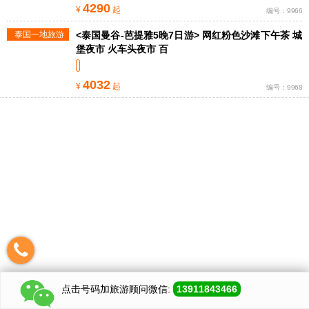
4290
¥
起
编号：9966
泰国一地旅游
<泰国曼谷-芭提雅5晚7日游> 网红粉色沙滩下午茶 城
线路
堡夜市 火车头夜市 百
4032
¥
起
编号：9968
点击号码加
旅游顾问
微信:
13911843466