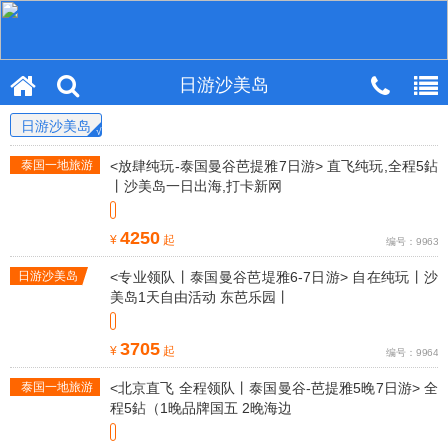
日游沙美岛
日游沙美岛
泰国一地旅游
<放肆纯玩-泰国曼谷芭提雅7日游> 直飞纯玩,全程5鉆
线路
丨沙美岛一日出海,打卡新网
4250
¥
起
编号：9963
日游沙美岛
<专业领队丨泰国曼谷芭堤雅6-7日游> 自在纯玩丨沙
美岛1天自由活动 东芭乐园丨
3705
¥
起
编号：9964
泰国一地旅游
<北京直飞 全程领队丨泰国曼谷-芭提雅5晚7日游> 全
线路
程5鉆（1晚品牌国五 2晚海边