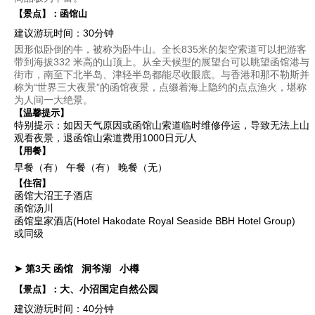
【景点】：
函馆山
建议游玩时间：30分钟
因形似卧倒的牛，被称为卧牛山。全长835米的架空索道可以把游客
带到海拔332 米高的山顶上。从全天候型的展望台可以眺望函馆港与
街市，南至下北半岛、津轻半岛都能尽收眼底。与香港和那不勒斯并
称为“世界三大夜景”的函馆夜景，点缀着海上隐约的点点渔火，堪称
为人间一大绝景。
【温馨提示】
特别提示：如因天气原因或函馆山索道临时维修停运，导致无法上山
观看夜景，退函馆山索道费用1000日元/人
【用餐】
早餐（有）
午餐（有）
晚餐（无）
【住宿】
函馆大沼王子酒店
函馆汤川
函馆皇家酒店(Hotel Hakodate Royal Seaside BBH Hotel Group)
或同级
➤ 第3天
函馆
洞爷湖
小樽
大、小沼国定自然公园
【景点】：
建议游玩时间：40分钟