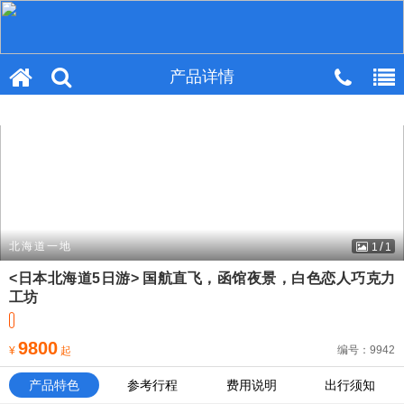
产品详情
产品详情
/
北海道一地
1
1
<日本北海道5日游> 国航直飞，函馆夜景，白色恋人巧克力
工坊
9800
编号：9942
¥
起
产品特色
参考行程
费用说明
出行须知