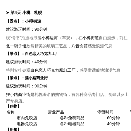
➤ 第4天
小樽
札幌
小樽街道
【景点】：
建议游玩时间：90分钟
观“情书”拍摄地浪漫
小樽运河
（车观），在
小樽街道
自由漫步，前往
北一硝子馆
欣赏精美的玻璃工艺品，
八音盒馆
感受浪漫气息
【景点】：
白色恋人巧克力工厂
建议游玩时间：40分钟
特别安排参观
白色恋人巧克力魔幻工厂
，感受童话般地浪漫气息
【景点】：
狸小路商业街
建议游玩时间：90分钟
狸小路商业街
是札幌著名的购物街，有各种商品专门店、食肆以及土
产专卖店。
【购物】
名称
营业产品
停留时间
市内免税店
各种免税商品
60分钟
电器免税店
各种电器商品
40分钟
【用餐】