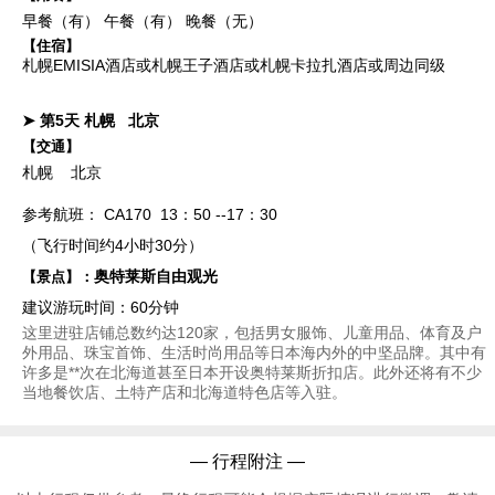
早餐（有）
午餐（有）
晚餐（无）
【住宿】
札幌EMISIA酒店或札幌王子酒店或札幌卡拉扎酒店或周边同级
➤ 第5天
札幌
北京
【交通】
札幌 北京
参考航班： CA170 13：50 --17：30
（飞行时间约4小时30分）
奥特莱斯自由观光
【景点】：
建议游玩时间：60分钟
这里进驻店铺总数约达120家，包括男女服饰、儿童用品、体育及户
外用品、珠宝首饰、生活时尚用品等日本海内外的中坚品牌。其中有
许多是**次在北海道甚至日本开设奥特莱斯折扣店。此外还将有不少
当地餐饮店、土特产店和北海道特色店等入驻。
— 行程附注 —