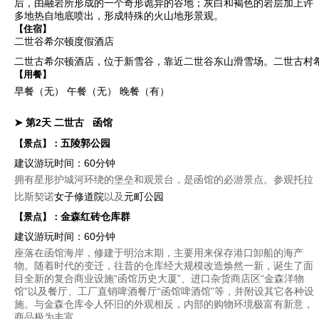
后，由融岩所形成的一个奇形诡异的谷地；灰白和褐色的岩层加上许
多地热自地底喷出，形成特殊的火山地形景观。
【住宿】
二世谷希尔顿度假酒店
二世古希尔顿酒店，位于新雪谷，靠近二世谷东山滑雪场。二世古村希
【用餐】
早餐（无）
午餐（无）
晚餐（有）
➤ 第2天
二世古
函馆
五陵郭公园
【景点】：
建议游玩时间：60分钟
拥有星形护城河环绕的堡垒和观景台，是函馆的必游景点。参观托拉
比斯契诺
女子修道院
以及
元町公园
金森红砖仓库群
【景点】：
建议游玩时间：60分钟
座落在函馆海岸，修建于明治末期，主要用来保存港口卸船的海产
物。随着时代的变迁，往昔的仓库经大规模改造焕然一新，诞生了面
目全新的复合商业设施“函馆历史大厦”、进口杂货商店区“金森洋物
馆”以及餐厅、工厂直销啤酒餐厅“函馆啤酒馆”等，并附设其它各种设
施。与金森仓库令人怀旧的外观相反，内部的购物环境极富有新意，
商品极为丰富。