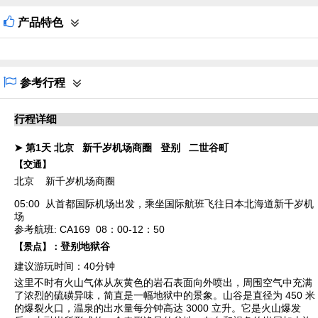
产品特色
参考行程
行程详细
➤ 第1天
北京
新千岁机场商圈
登别
二世谷町
【交通】
北京 新千岁机场商圈
05:00 从首都国际机场出发，乘坐国际航班飞往日本北海道新千岁机
场
参考航班: CA169 08：00-12：50
登别地狱谷
【景点】：
建议游玩时间：40分钟
这里不时有火山气体从灰黄色的岩石表面向外喷出，周围空气中充满
了浓烈的硫磺异味，简直是一幅地狱中的景象。山谷是直径为 450 米
的爆裂火口，温泉的出水量每分钟高达 3000 立升。它是火山爆发